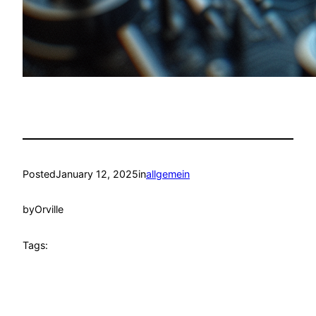
Posted
January 12, 2025
in
allgemein
by
Orville
Tags: