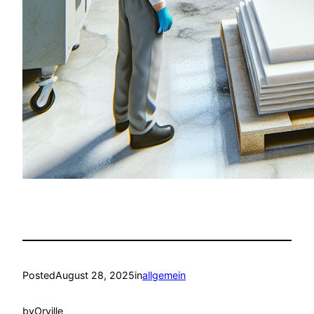
Posted
August 28, 2025
in
allgemein
by
Orville