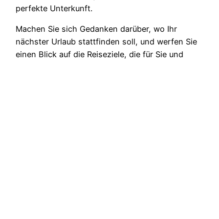
perfekte Unterkunft.
Machen Sie sich Gedanken darüber, wo Ihr
nächster Urlaub stattfinden soll, und werfen Sie
einen Blick auf die Reiseziele, die für Sie und
Ihren Hund bereitstehen. Planen Sie ausgedehnte
Spaziergänge, gemeinsame Ausflüge und viele
erholsame Momente beim Entspannen im
eigenen Ferienhaus.
Nutzen Sie die Gelegenheit, um sich mit Ihrem
Hund zu verbinden, neue Freundschaften zu
schließen, die Natur zu erkunden und einfach
einmal abzuschalten. Es ist an der Zeit, dass Sie
und Ihr Hund in die schönste Zeit des Jahres
eintauchen!
Ferienhaus mit Hund
bietet haustierfreundliche